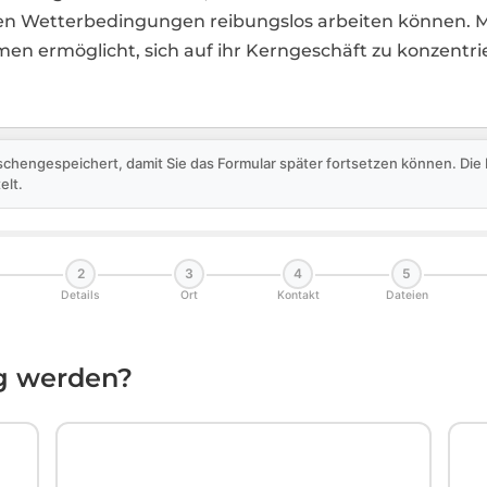
 Wetterbedingungen reibungslos arbeiten können. Mi
men ermöglicht, sich auf ihr Kerngeschäft zu konzentr
schengespeichert, damit Sie das Formular später fortsetzen können. Di
elt.
2
3
4
5
Details
Ort
Kontakt
Dateien
ig werden?
🏛️