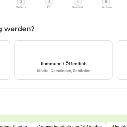
2
3
4
5
Details
Ort
Kontakt
Dateien
ig werden?
🏛️
Kommune / Öffentlich
Städte, Gemeinden, Behörden
iedene Kunden
✓
Antwort innerhalb von 24 Stunden
✓
Unverb