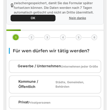
zwischengespeichert, damit Sie das Formular später
🔒
fortsetzen können. Die Daten werden nach 7 Tagen
automatisch gelöscht und nicht an Dritte übermittelt.
OK
Nein danke
1
2
3
4
5
6
Für wen dürfen wir tätig werden?
🏢
Gewerbe / Unternehmen
Unternehmen jeder Größe
Kommune /
Städte, Gemeinden,
🏛️
Öffentlich
Behörden
🏠
Privat
Privatpersonen